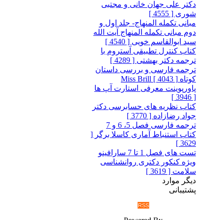
دکتر علی جهان خانی و مجتبی
شوری [ 4555 ]
مبانی تکمله المنهاج- جلد اول و
دوم مبانی تکمله المنهاج آیت الله
سید ابوالقاسم خویی [ 4540 ]
کتاب کنترل تطبیقی آستروم با
ترجمه دکتر بهشتی [ 4289 ]
ترجمه فارسی و بررسی داستان
کوتاه Miss Brill [ 4043 ]
پاورپوینت معرفی استارت آپ ها
[ 3946 ]
کتاب نظریه های حسابرسی دکتر
جواد رضازاده [ 3770 ]
ترجمه فارسی فصل 5، 6 و 7
کتاب استنباط آماری کاسلا برگر [
3629 ]
تست های فصل 1 تا 7 سارافینو
ویژه کنکور دکتری روانشناسی
سلامت [ 3619 ]
دیگر موارد
پشتیبانی
RSS