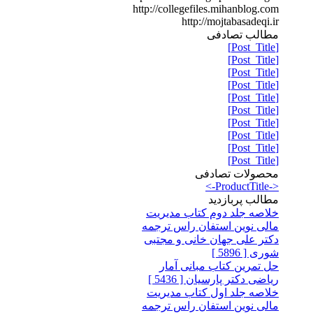
http://collegefiles.mihanblog.com
http://mojtabasadeqi.ir
مطالب تصادفی
[Post_Title]
[Post_Title]
[Post_Title]
[Post_Title]
[Post_Title]
[Post_Title]
[Post_Title]
[Post_Title]
[Post_Title]
[Post_Title]
محصولات تصادفی
<-ProductTitle->
مطالب پربازدید
خلاصه جلد دوم کتاب مدیریت
مالی نوین استفان راس ترجمه
دکتر علی جهان خانی و مجتبی
شوری [ 5896 ]
حل تمرین کتاب مبانی آمار
ریاضی دکتر پارسیان [ 5436 ]
خلاصه جلد اول کتاب مدیریت
مالی نوین استفان راس ترجمه