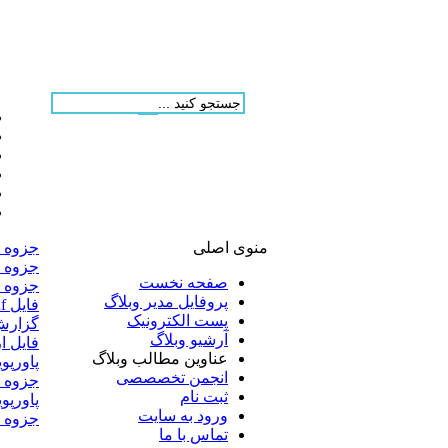
منوی اصلی
جزوه س
جزوه 
صفحه نخست
جزوه ف
پروفایل مدیر وبلاگ
فایل pdf از پاورپوینت بهره وری
پست الکترونیک
گزارش کار آ
آرشیو وبلاگ
فایل ا
عناوین مطالب وبلاگ
پاورپو
انجمن تخصصصی
جزوه ا
ثبت نام
پاورپو
ورود به سایت
جزوه 
تماس با ما