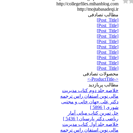
http://collegefiles.mihanblog.com
http://mojtabasadeqi.ir
مطالب تصادفی
[Post_Title]
[Post_Title]
[Post_Title]
[Post_Title]
[Post_Title]
[Post_Title]
[Post_Title]
[Post_Title]
[Post_Title]
[Post_Title]
محصولات تصادفی
<-ProductTitle->
مطالب پربازدید
خلاصه جلد دوم کتاب مدیریت
مالی نوین استفان راس ترجمه
دکتر علی جهان خانی و مجتبی
شوری [ 5896 ]
حل تمرین کتاب مبانی آمار
ریاضی دکتر پارسیان [ 5436 ]
خلاصه جلد اول کتاب مدیریت
مالی نوین استفان راس ترجمه