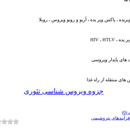
یریده ، پاکس ویر یده ، آربو و روبو ویروس ، روبلا
ه ، HIV ، HTLV
های پایدار ویروسی
های منتقله از راه غذا
جزوه ویروس شناسی تئوری
0)
رآیندهای پتروشیمی