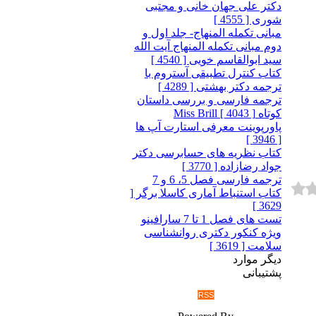
دکتر علی جهان خانی و مجتبی
شوری [ 4555 ]
مبانی تکمله المنهاج- جلد اول و
دوم مبانی تکمله المنهاج آیت الله
سید ابوالقاسم خویی [ 4540 ]
کتاب کنترل تطبیقی آستروم با
ترجمه دکتر بهشتی [ 4289 ]
ترجمه فارسی و بررسی داستان
کوتاه Miss Brill [ 4043 ]
پاورپوینت معرفی استارت آپ ها
[ 3946 ]
کتاب نظریه های حسابرسی دکتر
جواد رضازاده [ 3770 ]
ترجمه فارسی فصل 5، 6 و 7
کتاب استنباط آماری کاسلا برگر [
3629 ]
تست های فصل 1 تا 7 سارافینو
ویژه کنکور دکتری روانشناسی
سلامت [ 3619 ]
دیگر موارد
پشتیبانی
RSS