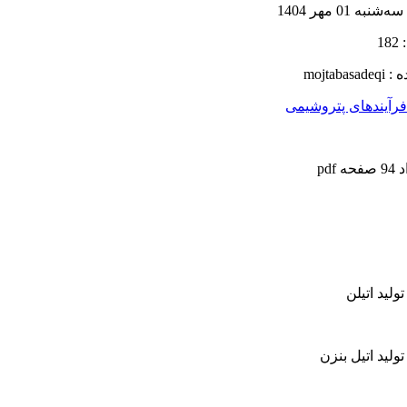
سه‌شنبه 01 مهر 1404
18
ه :
mojtabasadeqi
رآیندهای پتروشیمی
ه pdf
تولید اتیلن
تولید اتیل بنزن