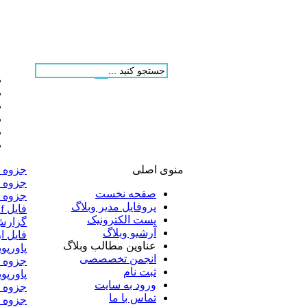
منوی اصلی
جزوه س
جزوه 
صفحه نخست
جزوه ف
پروفایل مدیر وبلاگ
فایل pdf از پاورپوینت بهره وری
پست الکترونیک
گزارش کار آ
آرشیو وبلاگ
فایل ا
عناوین مطالب وبلاگ
پاورپو
انجمن تخصصصی
جزوه ا
ثبت نام
پاورپو
ورود به سایت
جزوه 
تماس با ما
جزوه س