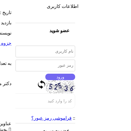
اطلاعات کاربری
تاریخ :
بازدید : 5
عضو شوید
نویسند
جزوه س
به تعداد 130 صفح
دکتر م
::
فراموشی رمز عبور؟
عناوی
 بخش اول؛ مقدمه ای بر سازه های فولادی
عضویت سریع